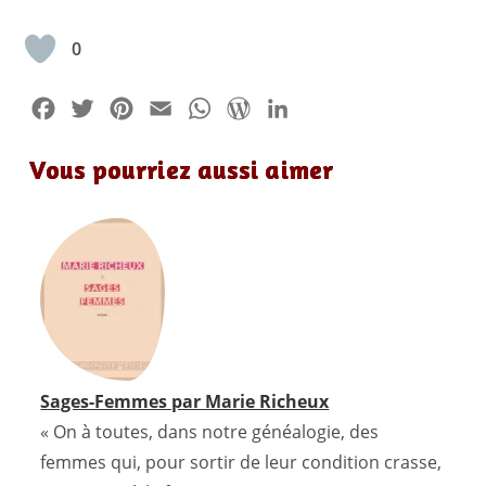
0
F
T
P
E
W
W
L
a
w
i
m
h
o
i
Vous pourriez aussi aimer
c
i
n
a
a
r
n
e
t
t
i
t
d
k
b
t
e
l
s
P
e
o
e
r
A
r
d
o
r
e
p
e
I
k
s
p
s
n
t
s
Sages-Femmes par Marie Richeux
« On à toutes, dans notre généalogie, des
femmes qui, pour sortir de leur condition crasse,