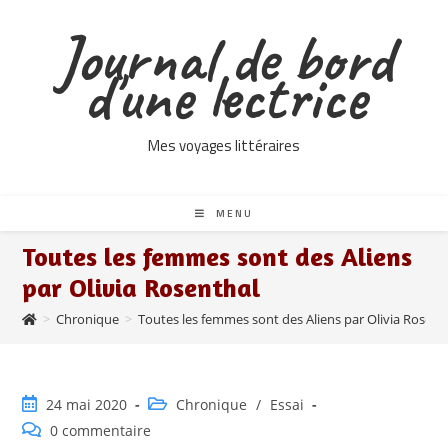
Skip
Journal de bord
to
content
d'une lectrice
Mes voyages littéraires
MENU
Toutes les femmes sont des Aliens
par Olivia Rosenthal
>
Chronique
>
Toutes les femmes sont des Aliens par Olivia Rosent
Publication
Post
24 mai 2020
Chronique
/
Essai
publiée :
category:
Commentaires
0 commentaire