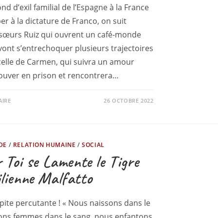
ond d’exil familial de l’Espagne à la France
r à la dictature de Franco, on suit
e sœurs Ruiz qui ouvrent un café-monde
vont s’entrechoquer plusieurs trajectoires
a celle de Carmen, qui suivra un amour
ouver en prison et rencontrera…
AIRE
26 OCTOBRE 2022
DE
/
RELATION HUMAINE
/
SOCIAL
 Toi se Lamente le Tigre
lienne Malfatto
pite percutante ! « Nous naissons dans le
ons femmes dans le sang, nous enfantons