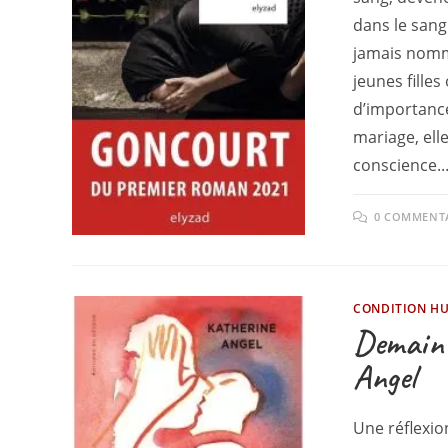
dans le sang »
jamais nommé
jeunes filles
d’importance
mariage, ell
conscience.
0 COMMENT
CONDITION H
Demain 
Angel
Une réflexio