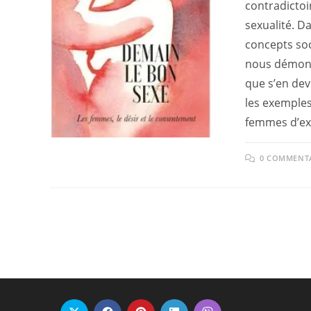
contradictoi
sexualité. Da
concepts so
nous démontr
que s’en dev
les exemples 
femmes d’ex
0 COMMENT