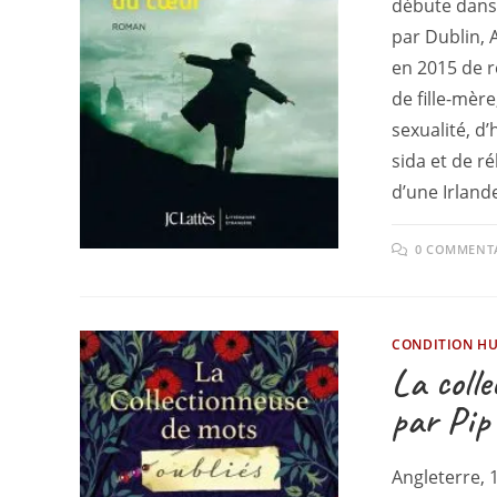
débute dans 
par Dublin,
en 2015 de r
de fille-mère
sexualité, 
sida et de ré
d’une Irlande
0 COMMENT
CONDITION H
La coll
par Pip
Angleterre, 