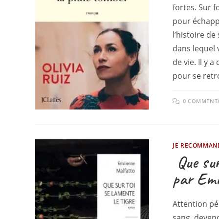
fortes. Sur f
pour échappe
l’histoire d
dans lequel 
de vie. Il y 
pour se retr
0 COMMENT
JE RECOMMAN
Que sur
par Emi
Attention pé
sang, deven