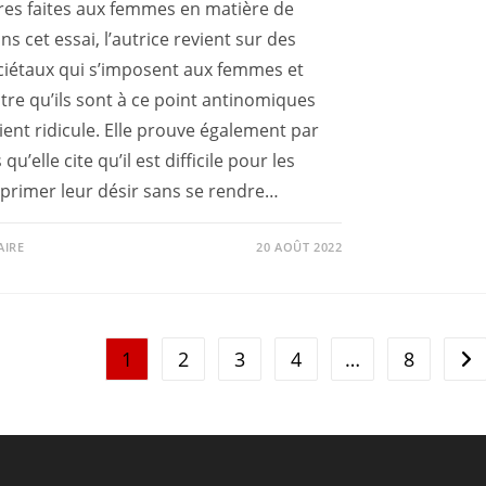
res faites aux femmes en matière de
ns cet essai, l’autrice revient sur des
ciétaux qui s’imposent aux femmes et
e qu’ils sont à ce point antinomiques
ient ridicule. Elle prouve également par
qu’elle cite qu’il est difficile pour les
primer leur désir sans se rendre…
AIRE
20 AOÛT 2022
1
2
3
4
…
8
All