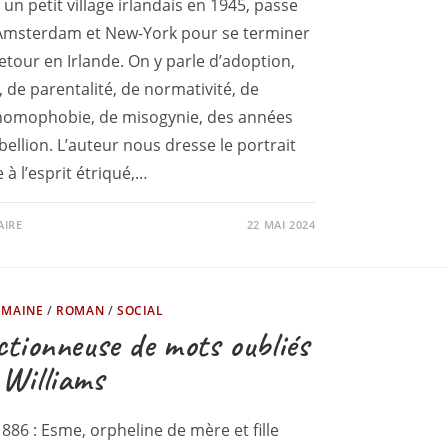
un petit village irlandais en 1945, passe
 Amsterdam et New-York pour se terminer
etour en Irlande. On y parle d’adoption,
, de parentalité, de normativité, de
d’homophobie, de misogynie, des années
bellion. L’auteur nous dresse le portrait
 à l’esprit étriqué,…
AIRE
22 MAI 2024
UMAINE
/
ROMAN
/
SOCIAL
ectionneuse de mots oubliés
 Williams
1886 : Esme, orpheline de mère et fille