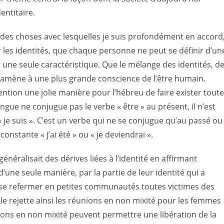
entitaire.
e des choses avec lesquelles je suis profondément en accord
er les identités, que chaque personne ne peut se définir d’un
une seule caractéristique. Que le mélange des identités, d
s amène à une plus grande conscience de l’être humain.
tention une jolie manière pour l’hébreu de faire exister tout
angue ne conjugue pas le verbe « être » au présent, il n’est
« je suis ». C’est un verbe qui ne se conjugue qu’au passé ou
onstante « j’ai été » ou « je deviendrai ».
néralisait des dérives liées à l’identité en affirmant
’une seule manière, par la partie de leur identité qui a
 à se refermer en petites communautés toutes victimes des
e rejette ainsi les réunions en non mixité pour les femmes
ions en non mixité peuvent permettre une libération de la