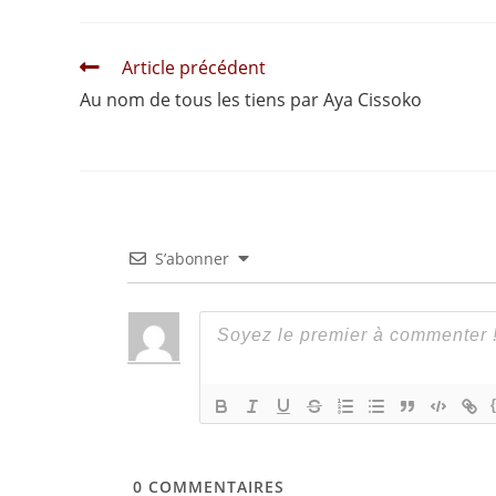
Read
Article précédent
more
Au nom de tous les tiens par Aya Cissoko
articles
S’abonner
0
COMMENTAIRES