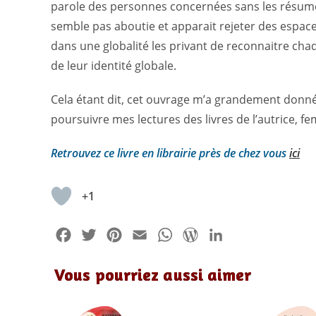
parole des personnes concernées sans les résumer
semble pas aboutie et apparait rejeter des espace
dans une globalité les privant de reconnaitre cha
de leur identité globale.
Cela étant dit, cet ouvrage m’a grandement donné 
poursuivre mes lectures des livres de l’autrice, f
Retrouvez ce livre en librairie près de chez vous
ici
+1
F
T
P
E
W
W
L
a
w
i
m
h
o
i
Vous pourriez aussi aimer
c
i
n
a
a
r
n
e
t
t
i
t
d
k
b
t
e
l
s
P
e