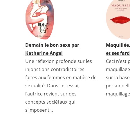
o
e
r
A
r
d
o
r
e
p
e
I
k
s
p
s
n
t
s
Demain le bon sexe par
Maquillée,
Katherine Angel
et ses far
Une réflexion profonde sur les
Ceci n’est p
injonctions contradictoires
maquillage
faites aux femmes en matière de
sur la bas
sexualité. Dans cet essai,
personnelle
l’autrice revient sur des
maquillage.
concepts sociétaux qui
s’imposent…