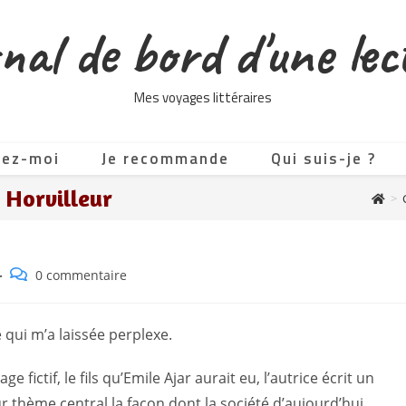
nal de bord d'une lec
Mes voyages littéraires
tez-moi
Je recommande
Qui suis-je ?
 Horvilleur
>
Commentaires
0 commentaire
de
la
publication :
é qui m’a laissée perplexe.
 fictif, le fils qu’Emile Ajar aurait eu, l’autrice écrit un
 thème central la façon dont la société d’aujourd’hui