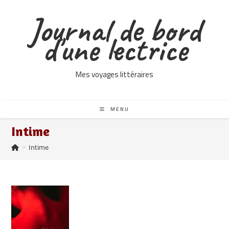
Skip
Journal de bord
to
content
d'une lectrice
Mes voyages littéraires
MENU
Intime
>
Intime