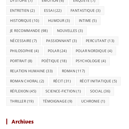
DYSTOPIE
(7)
EMOTION
(6)
ENQUÊTE
(7)
ENTRETIEN
(2)
ESSAI
(22)
FANTASTIQUE
(3)
HISTORIQUE
(10)
HUMOUR
(3)
INTIME
(5)
JE RECOMMANDE
(98)
NOUVELLES
(3)
NÉCESSAIRE
(7)
PASSIONNANT
(3)
PERCUTANT
(13)
PHILOSOPHIE
(4)
POLAR
(24)
POLAR NORDIQUE
(4)
PORTRAIT
(8)
POÉTIQUE
(18)
PSYCHOLOGIE
(4)
RELATION HUMAINE
(33)
ROMAN
(117)
ROMAN CHORAL
(2)
RÉCIT
(31)
RÉCIT INITIATIQUE
(5)
RÉFLEXION
(45)
SCIENCE-FICTION
(1)
SOCIAL
(36)
THRILLER
(19)
TÉMOIGNAGE
(9)
UCHRONIE
(1)
Archives