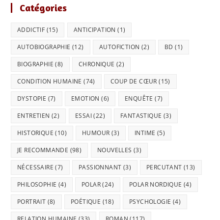
Catégories
ADDICTIF
(15)
ANTICIPATION
(1)
AUTOBIOGRAPHIE
(12)
AUTOFICTION
(2)
BD
(1)
BIOGRAPHIE
(8)
CHRONIQUE
(2)
CONDITION HUMAINE
(74)
COUP DE CŒUR
(15)
DYSTOPIE
(7)
EMOTION
(6)
ENQUÊTE
(7)
ENTRETIEN
(2)
ESSAI
(22)
FANTASTIQUE
(3)
HISTORIQUE
(10)
HUMOUR
(3)
INTIME
(5)
JE RECOMMANDE
(98)
NOUVELLES
(3)
NÉCESSAIRE
(7)
PASSIONNANT
(3)
PERCUTANT
(13)
PHILOSOPHIE
(4)
POLAR
(24)
POLAR NORDIQUE
(4)
PORTRAIT
(8)
POÉTIQUE
(18)
PSYCHOLOGIE
(4)
RELATION HUMAINE
(33)
ROMAN
(117)