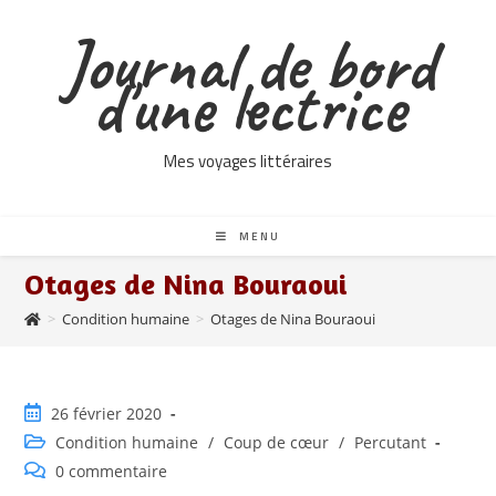
Skip
Journal de bord
to
content
d'une lectrice
Mes voyages littéraires
MENU
Otages de Nina Bouraoui
>
Condition humaine
>
Otages de Nina Bouraoui
Publication
26 février 2020
publiée :
Post
Condition humaine
/
Coup de cœur
/
Percutant
category:
Commentaires
0 commentaire
de