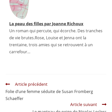
La peau des filles par Joanne Richoux
Un roman qui percute, qui écorche. Des tranches
de vie brutes.Rose, Louise et Jenna ont la
trentaine, trois amies qui se retrouvent à un
carrefour…
Read
Article précédent
more
Folie d’une femme séduite de Susan Fromberg
articles
Schaeffer
Article suivant
Le manteau de neige de Nicolas Leclerc