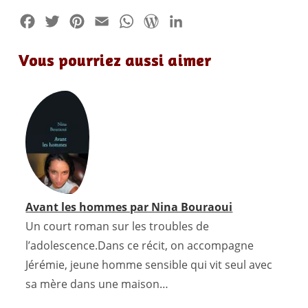
F
T
P
E
W
W
L
a
w
i
m
h
o
i
Vous pourriez aussi aimer
c
i
n
a
a
r
n
e
t
t
i
t
d
k
b
t
e
l
s
P
e
o
e
r
A
r
d
o
r
e
p
e
I
k
s
p
s
n
t
s
Avant les hommes par Nina Bouraoui
Un court roman sur les troubles de
l’adolescence.Dans ce récit, on accompagne
Jérémie, jeune homme sensible qui vit seul avec
sa mère dans une maison…