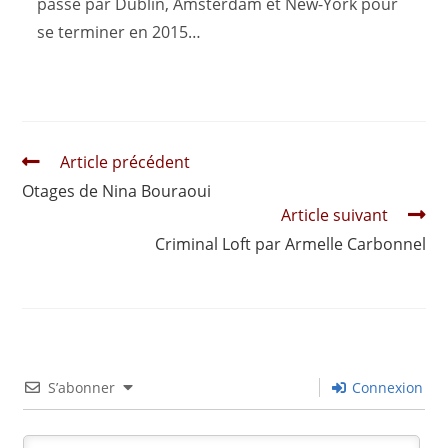
passe par Dublin, Amsterdam et New-York pour
se terminer en 2015…
Read
Article précédent
more
Otages de Nina Bouraoui
articles
Article suivant
Criminal Loft par Armelle Carbonnel
S’abonner
Connexion