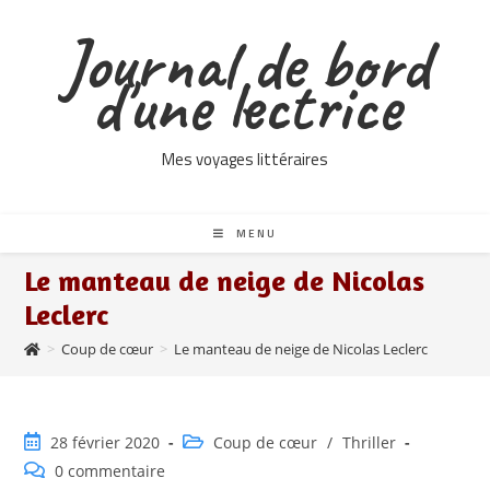
Skip
Journal de bord
to
content
d'une lectrice
Mes voyages littéraires
MENU
Le manteau de neige de Nicolas
Leclerc
>
Coup de cœur
>
Le manteau de neige de Nicolas Leclerc
Publication
Post
28 février 2020
Coup de cœur
/
Thriller
publiée :
category:
Commentaires
0 commentaire