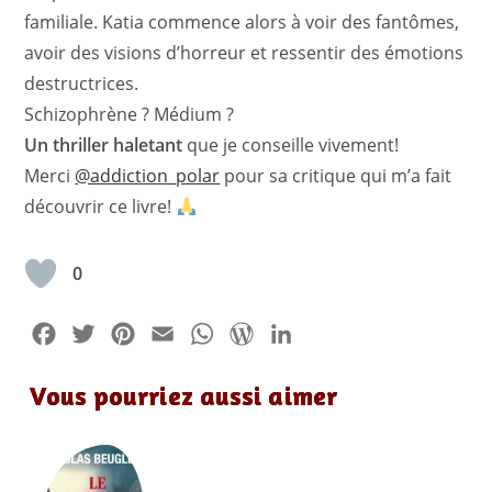
familiale. Katia commence alors à voir des fantômes,
avoir des visions d’horreur et ressentir des émotions
destructrices.
Schizophrène ? Médium ?
Un thriller haletant
que je conseille vivement!
Merci
@addiction_polar
pour sa critique qui m’a fait
découvrir ce livre!
0
F
T
P
E
W
W
L
a
w
i
m
h
o
i
Vous pourriez aussi aimer
c
i
n
a
a
r
n
e
t
t
i
t
d
k
b
t
e
l
s
P
e
o
e
r
A
r
d