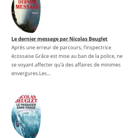
o
r
e
p
e
I
k
s
p
s
n
t
s
Le dernier message par Nicolas Beuglet
Après une erreur de parcours, l’inspectrice
écossaise Grâce est mise au ban de la police, ne
se voyant affecter qu’à des affaires de minimes
envergures.Les…