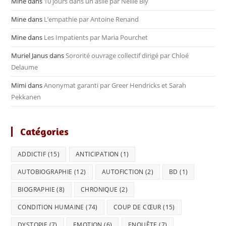
Mine
dans
10 jours dans un asile par Nellie Bly
Mine
dans
L’empathie par Antoine Renand
Mine
dans
Les Impatients par Maria Pourchet
Muriel Janus
dans
Sororité ouvrage collectif dirigé par Chloé
Delaume
Mimi
dans
Anonymat garanti par Greer Hendricks et Sarah
Pekkanen
Catégories
ADDICTIF
(15)
ANTICIPATION
(1)
AUTOBIOGRAPHIE
(12)
AUTOFICTION
(2)
BD
(1)
BIOGRAPHIE
(8)
CHRONIQUE
(2)
CONDITION HUMAINE
(74)
COUP DE CŒUR
(15)
DYSTOPIE
(7)
EMOTION
(6)
ENQUÊTE
(7)