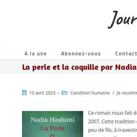
Skip
Jour
to
content
A la une
Abonnez-vous
Contac
La perle et la coquille par Nadi
Publication
Post
10 avril 2023
Condition humaine
/
Je recom
publiée :
category:
Ce roman nous fait d
2007. Cette tradition
peu de fils, à travesti