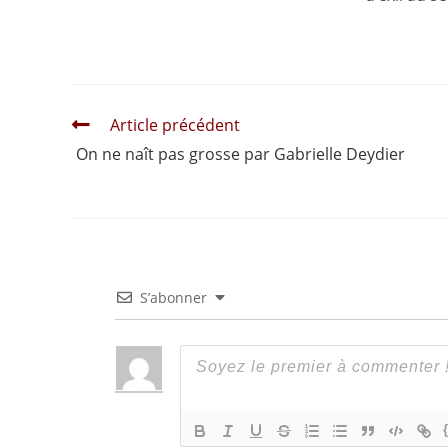
Read
Article précédent
more
On ne naît pas grosse par Gabrielle Deydier
articles
S’abonner