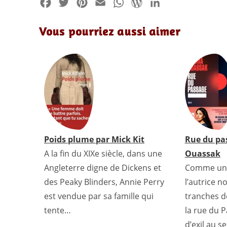
F
T
P
E
W
W
L
a
w
i
m
h
o
i
Vous pourriez aussi aimer
c
i
n
a
a
r
n
e
t
t
i
t
d
k
b
t
e
l
s
P
e
o
e
r
A
r
d
o
r
e
p
e
I
k
s
p
s
n
t
s
Poids plume par Mick Kit
Rue du pa
A la ﬁn du XIXe siècle, dans une
Ouassak
Angleterre digne de Dickens et
Comme un c
des Peaky Blinders, Annie Perry
l’autrice n
est vendue par sa famille qui
tranches d
tente…
la rue du P
d’exil au s