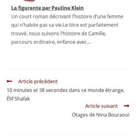
La figurante par Pauline Klein
Un court roman décrivant l’histoire d’une femme
qui n’habite pas sa vie.Le titre est parfaitement
trouvé, nous suivons l’histoire de Camille,
parcours ordinaire, enfance avec…
Read
Article précédent
more
10 minutes et 38 secondes dans ce monde étrange,
articles
Élif Shafak
Article suivant
Otages de Nina Bouraoui