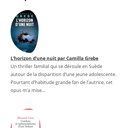
e
t
t
i
t
d
k
b
t
e
l
s
P
e
o
e
r
A
r
d
o
r
e
p
e
I
k
s
p
s
n
t
s
L’horizon d’une nuit par Camilla Grebe
Un thriller familial qui se déroule en Suède
autour de la disparition d’une jeune adolescente.
Pourtant d’habitude grande fan de l’autrice, cet
opus m’a mise…