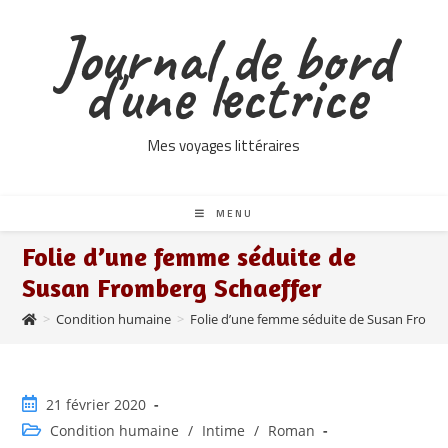
Skip
Journal de bord
to
content
d'une lectrice
Mes voyages littéraires
MENU
Folie d’une femme séduite de
Susan Fromberg Schaeffer
>
Condition humaine
>
Folie d’une femme séduite de Susan Fromb
Publication
21 février 2020
publiée :
Post
Condition humaine
/
Intime
/
Roman