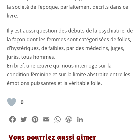
la société de l’époque, parfaitement décrits dans ce
livre.
Il y est aussi question des débuts de la psychiatrie, de
la façon dont les femmes sont catégorisées de folles,
d’hystériques, de faibles, par des médecins, juges,
jurés, tous hommes.
En bref, une œuvre qui nous interroge sur la
condition féminine et sur la limite abstraite entre les
émotions puissantes et la véritable folie.
0
F
T
P
E
W
W
L
a
w
i
m
h
o
i
Vous pourriez aussi aimer
c
i
n
a
a
r
n