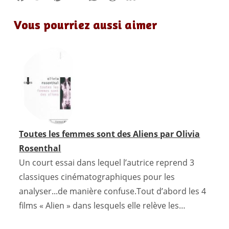
a
w
i
m
h
o
i
Vous pourriez aussi aimer
c
i
n
a
a
r
n
e
t
t
i
t
d
k
b
t
e
l
s
P
e
o
e
r
A
r
d
o
r
e
p
e
I
k
s
p
s
n
t
s
Toutes les femmes sont des Aliens par Olivia
Rosenthal
Un court essai dans lequel l’autrice reprend 3
classiques cinématographiques pour les
analyser...de manière confuse.Tout d’abord les 4
films « Alien » dans lesquels elle relève les…