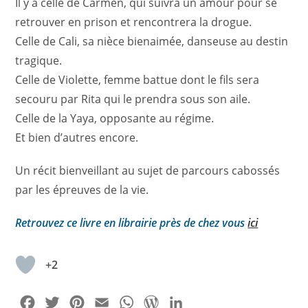
Il y a celle de Carmen, qui suivra un amour pour se
retrouver en prison et rencontrera la drogue.
Celle de Cali, sa nièce bienaimée, danseuse au destin
tragique.
Celle de Violette, femme battue dont le fils sera
secouru par Rita qui le prendra sous son aile.
Celle de la Yaya, opposante au régime.
Et bien d’autres encore.
Un récit bienveillant au sujet de parcours cabossés
par les épreuves de la vie.
Retrouvez ce livre en librairie près de chez vous
ici
+2
F
T
P
E
W
W
L