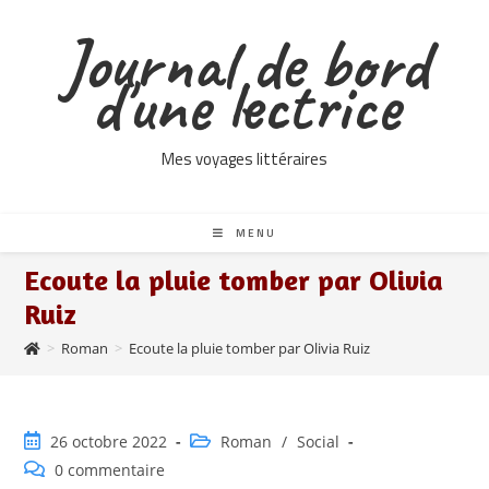
Skip
Journal de bord
to
content
d'une lectrice
Mes voyages littéraires
MENU
Ecoute la pluie tomber par Olivia
Ruiz
>
Roman
>
Ecoute la pluie tomber par Olivia Ruiz
Publication
Post
26 octobre 2022
Roman
/
Social
publiée :
category:
Commentaires
0 commentaire