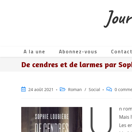
Skip
Jour
to
content
A la une
Abonnez-vous
Contac
De cendres et de larmes par Soph
Publication
Post
Commentair
24 août 2021
Roman
/
Social
0 comme
publiée :
category:
de
U
la
publication :
n rom
Mais l
Les e