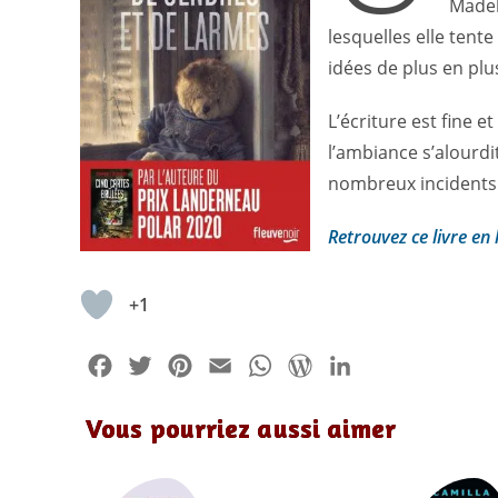
Madel
lesquelles elle tente
idées de plus en pl
L’écriture est fine e
l’ambiance s’alourdit
nombreux incidents 
Retrouvez ce livre en 
+1
F
T
P
E
W
W
L
a
w
i
m
h
o
i
Vous pourriez aussi aimer
c
i
n
a
a
r
n
e
t
t
i
t
d
k
b
t
e
l
s
P
e