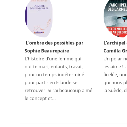
o
e
r
A
r
d
o
r
e
p
e
I
k
s
p
s
n
t
s
L’ombre des possibles par
L’archipel
Sophie Beaurepaire
Camilla G
L’histoire d’une femme qui
Un polar 
quitte mari, enfants, travail,
les aime ! 
pour un temps indéterminé
ficelée, un
pour partir en Islande se
qui nous p
retrouver. Si j’ai beaucoup aimé
la Suède, 
le concept et…