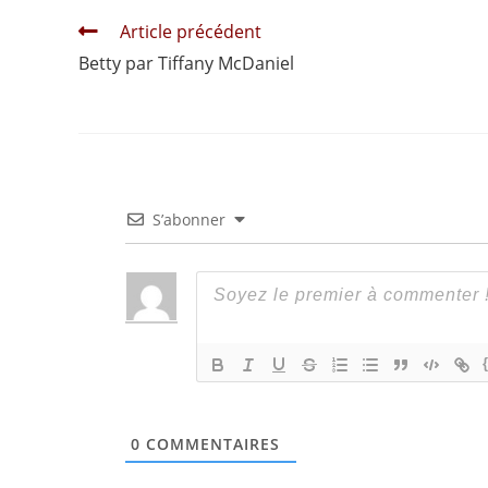
Read
Article précédent
more
Betty par Tiffany McDaniel
articles
S’abonner
0
COMMENTAIRES