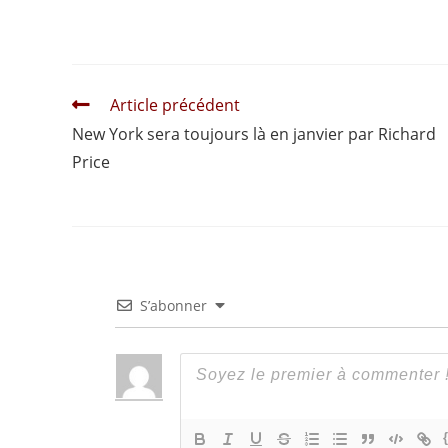
Read
Article précédent
more
New York sera toujours là en janvier par Richard
articles
Price
S’abonner