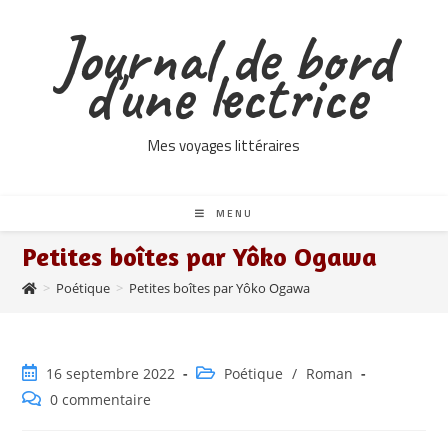
Skip
Journal de bord
to
content
d'une lectrice
Mes voyages littéraires
MENU
Petites boîtes par Yôko Ogawa
>
Poétique
>
Petites boîtes par Yôko Ogawa
Publication
Post
16 septembre 2022
Poétique
/
Roman
publiée :
category:
Commentaires
0 commentaire
de
la