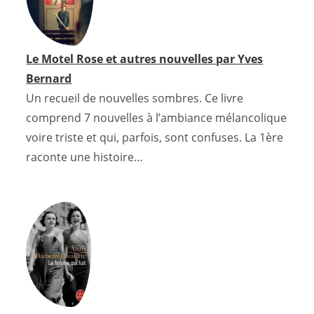
k
s
p
s
n
t
s
Le Motel Rose et autres nouvelles par Yves
Bernard
Un recueil de nouvelles sombres. Ce livre
comprend 7 nouvelles à l’ambiance mélancolique
voire triste et qui, parfois, sont confuses. La 1ère
raconte une histoire…