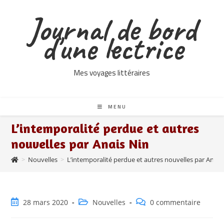
Skip
Journal de bord
to
content
d'une lectrice
Mes voyages littéraires
MENU
L’intemporalité perdue et autres
nouvelles par Anais Nin
>
Nouvelles
>
L’intemporalité perdue et autres nouvelles par Anais
Publication
Post
Commentaires
28 mars 2020
Nouvelles
0 commentaire
publiée :
category:
de
la