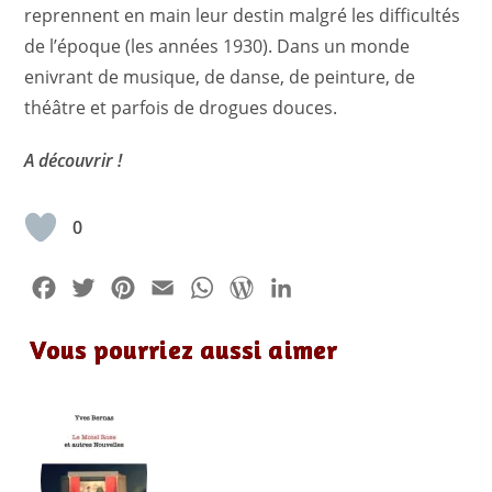
reprennent en main leur destin malgré les difficultés
de l’époque (les années 1930). Dans un monde
enivrant de musique, de danse, de peinture, de
théâtre et parfois de drogues douces.
A découvrir !
0
F
T
P
E
W
W
L
a
w
i
m
h
o
i
Vous pourriez aussi aimer
c
i
n
a
a
r
n
e
t
t
i
t
d
k
b
t
e
l
s
P
e
o
e
r
A
r
d
o
r
e
p
e
I