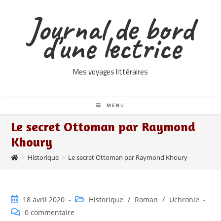
Skip
Journal de bord
to
content
d'une lectrice
Mes voyages littéraires
MENU
Le secret Ottoman par Raymond
Khoury
>
Historique
>
Le secret Ottoman par Raymond Khoury
Publication
Post
18 avril 2020
Historique
/
Roman
/
Uchronie
publiée :
category:
Commentaires
0 commentaire