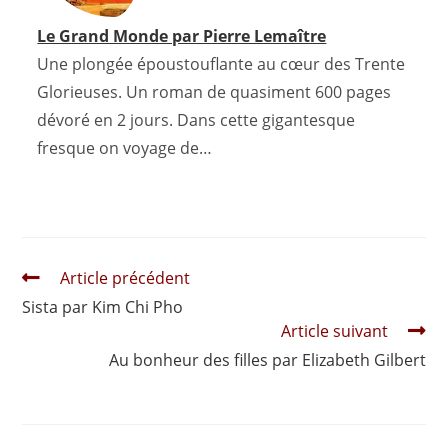
Le Grand Monde par Pierre Lemaître
Une plongée époustouflante au cœur des Trente
Glorieuses. Un roman de quasiment 600 pages
dévoré en 2 jours. Dans cette gigantesque
fresque on voyage de…
Read
Article précédent
more
Sista par Kim Chi Pho
articles
Article suivant
Au bonheur des filles par Elizabeth Gilbert