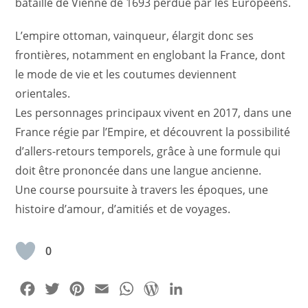
bataille de Vienne de 1693 perdue par les Européens.
L’empire ottoman, vainqueur, élargit donc ses
frontières, notamment en englobant la France, dont
le mode de vie et les coutumes deviennent
orientales.
Les personnages principaux vivent en 2017, dans une
France régie par l’Empire, et découvrent la possibilité
d’allers-retours temporels, grâce à une formule qui
doit être prononcée dans une langue ancienne.
Une course poursuite à travers les époques, une
histoire d’amour, d’amitiés et de voyages.
0
F
T
P
E
W
W
L