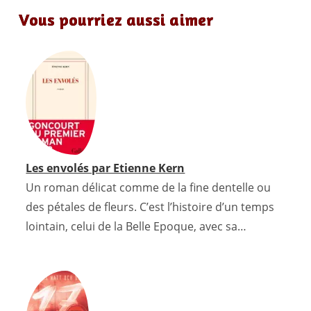
a
w
i
m
h
o
i
Vous pourriez aussi aimer
c
i
n
a
a
r
n
e
t
t
i
t
d
k
b
t
e
l
s
P
e
o
e
r
A
r
d
o
r
e
p
e
I
k
s
p
s
n
t
s
Les envolés par Etienne Kern
Un roman délicat comme de la fine dentelle ou
des pétales de fleurs. C’est l’histoire d’un temps
lointain, celui de la Belle Epoque, avec sa…