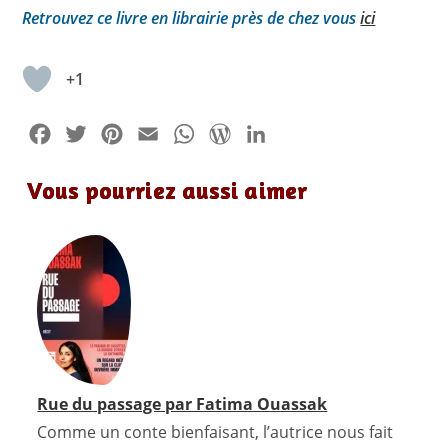
Retrouvez ce livre en librairie près de chez vous
ici
+1
F
T
P
E
W
W
L
a
w
i
m
h
o
i
Vous pourriez aussi aimer
c
i
n
a
a
r
n
e
t
t
i
t
d
k
b
t
e
l
s
P
e
o
e
r
A
r
d
o
r
e
p
e
I
k
s
p
s
n
t
s
Rue du passage par Fatima Ouassak
Comme un conte bienfaisant, l’autrice nous fait