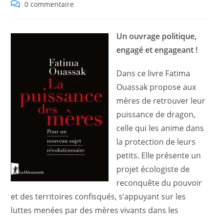
category:
Commentaires
0 commentaire
de
la
publication :
Un ouvrage politique,
engagé et engageant !
Dans ce livre Fatima
Ouassak propose aux
mères de retrouver leur
puissance de dragon,
celle qui les anime dans
la protection de leurs
petits. Elle présente un
projet écologiste de
reconquête du pouvoir
et des territoires confisqués, s’appuyant sur les
luttes menées par des mères vivants dans les