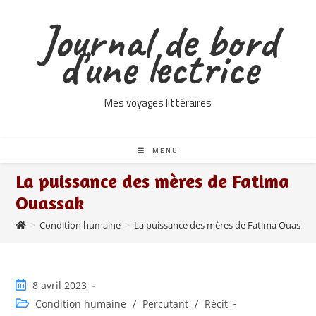
Skip
Journal de bord
to
content
d'une lectrice
Mes voyages littéraires
MENU
La puissance des mères de Fatima
Ouassak
>
Condition humaine
>
La puissance des mères de Fatima Ouassak
Publication
8 avril 2023
publiée :
Post
Condition humaine
/
Percutant
/
Récit