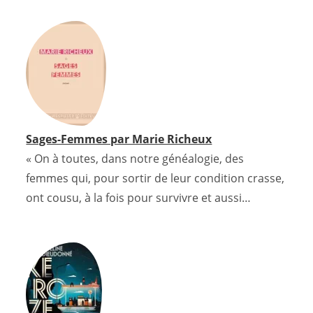
e
t
t
i
t
d
k
b
t
e
l
s
P
e
o
e
r
A
r
d
o
r
e
p
e
I
k
s
p
s
n
t
s
Sages-Femmes par Marie Richeux
« On à toutes, dans notre généalogie, des
femmes qui, pour sortir de leur condition crasse,
ont cousu, à la fois pour survivre et aussi…