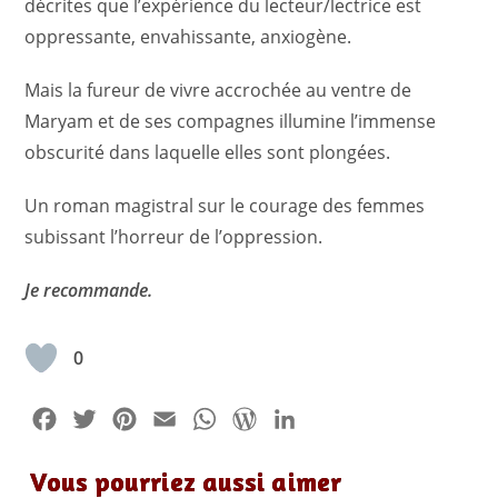
décrites que l’expérience du lecteur/lectrice est
oppressante, envahissante, anxiogène.
Mais la fureur de vivre accrochée au ventre de
Maryam et de ses compagnes illumine l’immense
obscurité dans laquelle elles sont plongées.
Un roman magistral sur le courage des femmes
subissant l’horreur de l’oppression.
Je recommande.
0
F
T
P
E
W
W
L
a
w
i
m
h
o
i
Vous pourriez aussi aimer
c
i
n
a
a
r
n