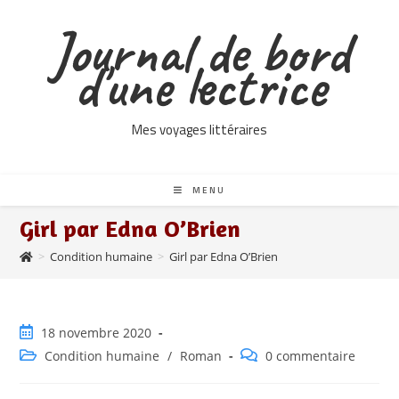
Skip
Journal de bord
to
content
d'une lectrice
Mes voyages littéraires
MENU
Girl par Edna O’Brien
>
Condition humaine
>
Girl par Edna O’Brien
Publication
18 novembre 2020
publiée :
Post
Commentaires
Condition humaine
/
Roman
0 commentaire
category:
de
la