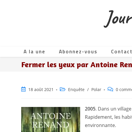
Skip
Jour
to
content
A la une
Abonnez-vous
Contac
Fermer les yeux par Antoine Re
Publication
Post
Commentair
18 août 2021
Enquête
/
Polar
0 comme
publiée :
category:
de
la
publication :
2005
. Dans un village
Rapidement, les habit
environnante.