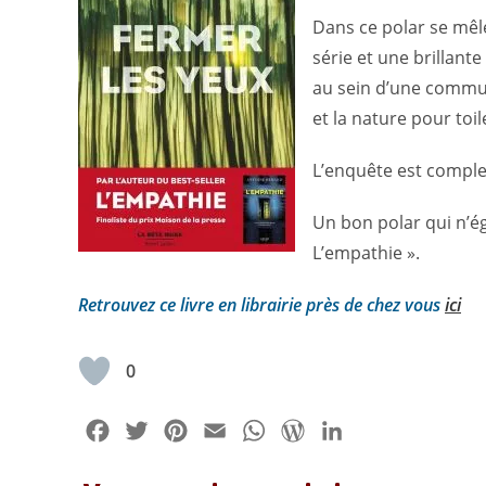
Dans ce polar se mêlen
série et une brillant
au sein d’une commun
et la nature pour toil
L’enquête est comple
Un bon polar qui n’ég
L’empathie ».
Retrouvez ce livre en librairie près de chez vous
ici
0
F
T
P
E
W
W
L
a
w
i
m
h
o
i