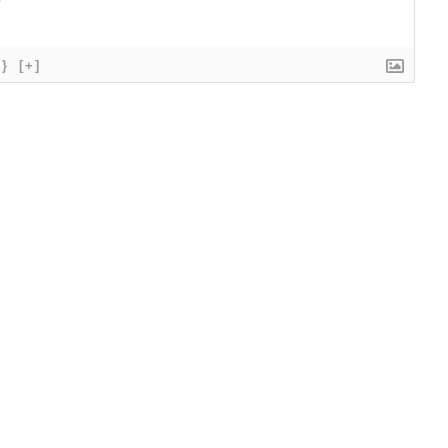
{}
[+]