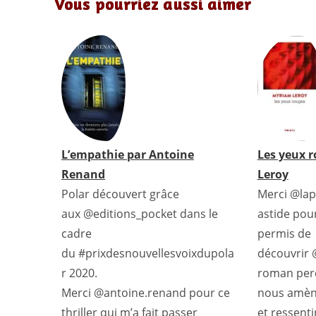
Vous pourriez aussi aimer
c
i
n
a
a
r
n
e
t
t
i
t
d
k
b
t
e
l
s
P
e
o
e
r
A
r
d
o
r
e
p
e
I
k
s
p
s
n
t
s
L’empathie par Antoine
Les yeux 
Renand
Leroy
Polar découvert grâce
Merci @lap
aux @editions_pocket dans le
astide pou
cadre
permis de
du #prixdesnouvellesvoixdupola
découvrir 
r 2020.
roman perc
Merci @antoine.renand pour ce
nous amène
thriller qui m’a fait passer
et ressenti