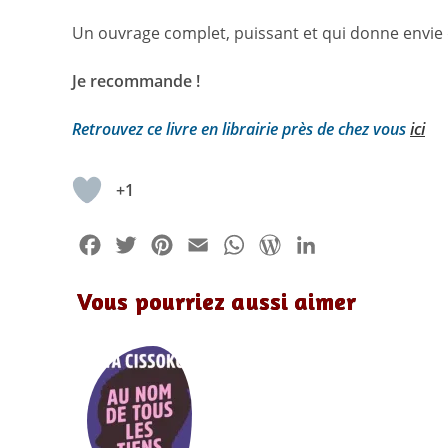
Un ouvrage complet, puissant et qui donne envie d
Je recommande !
Retrouvez ce livre en librairie près de chez vous
ici
+1
F
T
P
E
W
W
L
a
w
i
m
h
o
i
Vous pourriez aussi aimer
c
i
n
a
a
r
n
e
t
t
i
t
d
k
b
t
e
l
s
P
e
o
e
r
A
r
d
o
r
e
p
e
I
k
s
p
s
n