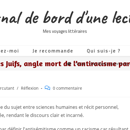
nal de bord d'une lec
Mes voyages littéraires
tez-moi
Je recommande
Qui suis-je ?
s Juifs, angle mort de l’antiracisme p
>
Essai
>
Des Blancs comme les au
Commentaires
rcutant
/
Réflexion
0 commentaire
de
la
publication :
 du sujet entre sciences humaines et récit personnel,
e, rendant le discours clair et incarné.
ar définir l’antisémitisme comme un racisme car résultant