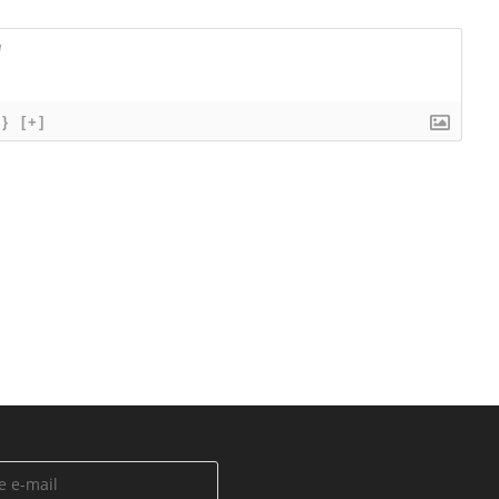
{}
[+]