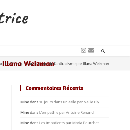
trice
ar Illana Weizman
tres ? Les Juifs, angle mort de l’antiracisme par Illana Weizman
Commentaires Récents
Mine
dans
10 jours dans un asile par Nellie Bly
Mine
dans
L’empathie par Antoine Renand
Mine
dans
Les Impatients par Maria Pourchet