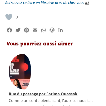
Retrouvez ce livre en librairie près de chez vous
ici
0
F
T
P
E
W
W
L
a
w
i
m
h
o
i
Vous pourriez aussi aimer
c
i
n
a
a
r
n
e
t
t
i
t
d
k
b
t
e
l
s
P
e
o
e
r
A
r
d
o
r
e
p
e
I
k
s
p
s
n
t
s
Rue du passage par Fatima Ouassak
Comme un conte bienfaisant, l’autrice nous fait