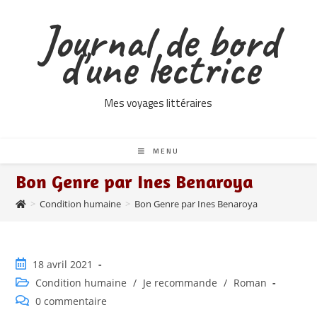
Skip
Journal de bord
to
content
d'une lectrice
Mes voyages littéraires
MENU
Bon Genre par Ines Benaroya
>
Condition humaine
>
Bon Genre par Ines Benaroya
Publication
18 avril 2021
publiée :
Post
Condition humaine
/
Je recommande
/
Roman
category:
Commentaires
0 commentaire
de